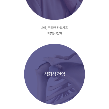
나이, 무리한 관절사용,
염증성 질환
석회성 건염