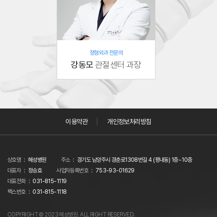
정형외과 전문의
강동모
관절센터 과장
이용약관
개인정보처리방침
상호명
혜성병원
주소
경기도 남양주시 경춘로1308번길 4 (평내동) 1층~10층
대표자
정승효
사업자등록번호
753-93-01629
대표전화
031-815-1119
팩스번호
031-815-1118
COPYRIGHT © 2023 혜성병원. ALL RIGHT RESERVED.