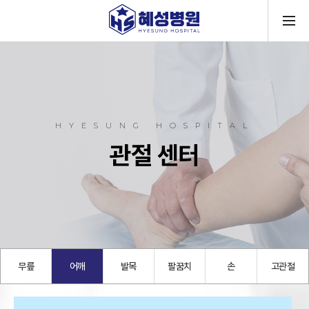
메뉴
HYESUNG HOSPITAL
관절 센터
무릎
어깨
발목
팔꿈치
손
고관절