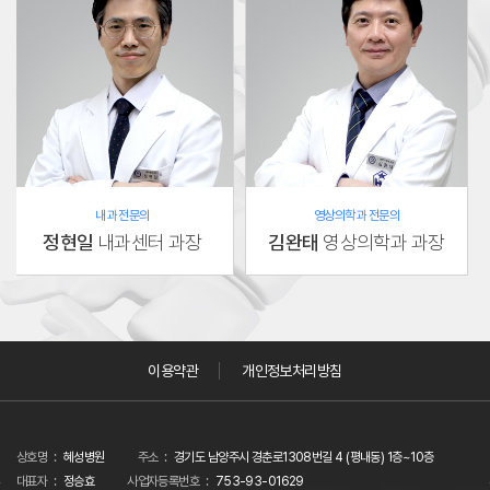
내과 전문의
영상의학과 전문의
정현일
내과센터 과장
김완태
영상의학과 과장
이용약관
개인정보처리방침
상호명
혜성병원
주소
경기도 남양주시 경춘로1308번길 4 (평내동) 1층~10층
대표자
정승효
사업자등록번호
753-93-01629