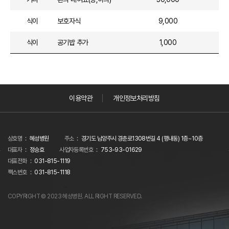
식이
보호자식
9,000
식이
공기밥 추가
1,000
이용약관
개인정보처리방침
상호명
혜성병원
주소
경기도 남양주시 경춘로1308번길 4 (평내동) 1층~10층
대표자
정승효
사업자등록번호
753-93-01629
대표전화
031-815-1119
팩스번호
031-815-1118
COPYRIGHT © 2023 혜성병원. ALL RIGHT RESERVED.