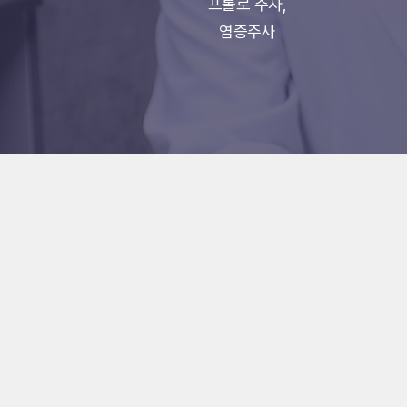
프롤로 주사,
염증주사