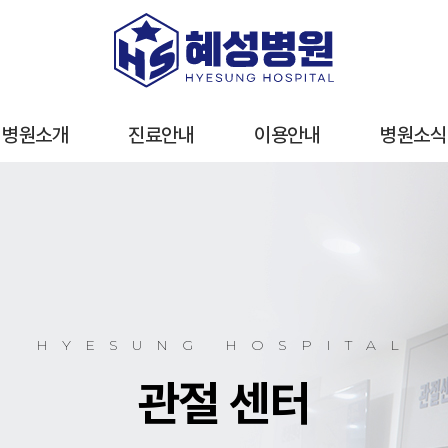
병원소개
진료안내
이용안내
병원소식
이용안내
오시는 길
진료시간
HYESUNG HOSPITAL
간호·간병통합서비스
관절 센터
층별안내
주차안내