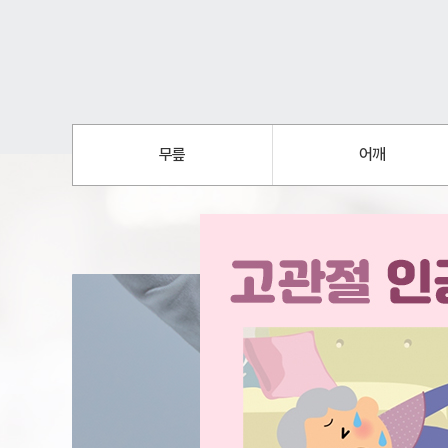
척추센터
목
허리
전문재활센
무릎
어깨
수술재활
스포츠재활
노인재활
내과센터
일반내과
소화기내과
신경과센터
건강검진센