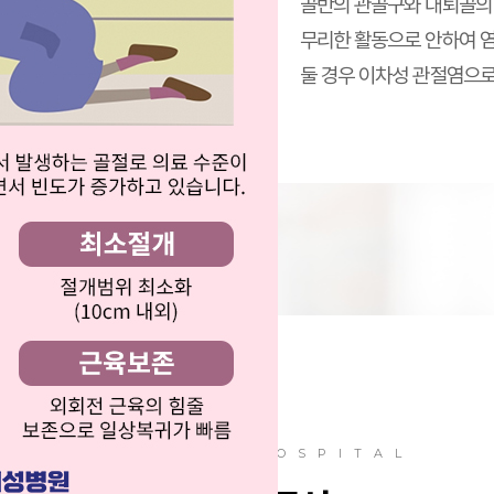
골반의 관골구와 대퇴골의
진
무리한 활동으로 안하여 염
검진
둘 경우 이차성 관절염으로
진
터
터
HYESUNG HOSPITAL