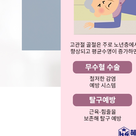
5대 암검진
국가건강검
직장인건강
일반건강검
응급진료센
응급진료센