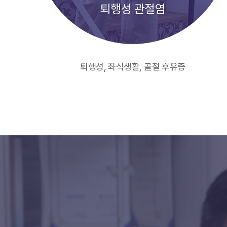
퇴행성 관절염
퇴행성, 좌식생활, 골절 후유증