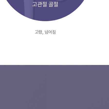
고관절 골절
고령, 넘어짐