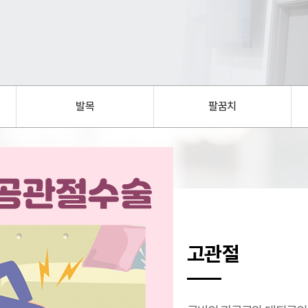
전화번호
증명서 발급 안내
둘러보기
터
비급여항목
발목
팔꿈치
행위료
치료재료
약제비
제증명수수료
고관절
터