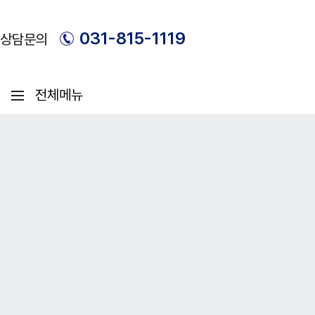
031-815-1119
상담문의
메뉴 열기
병원소개
진료안내
인사말
관절센터
무릎
혜성병원의 특별함
어깨
의료진 소개
발목
팔꿈치
손
고관절