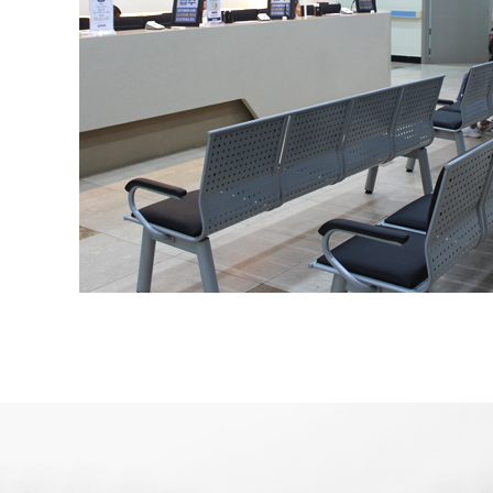
5대 암검진
국가건강검
직장인건강
일반건강검
응급진료센
응급진료센