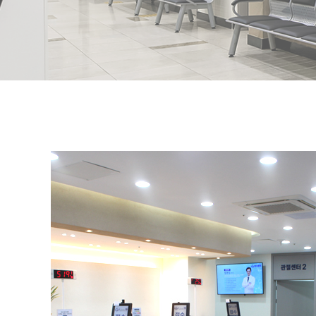
척추센터
목
허리
전문재활센
수술재활
스포츠재활
노인재활
내과센터
일반내과
소화기내과
신경과센터
건강검진센