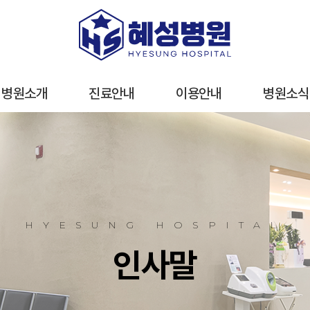
병원소개
진료안내
이용안내
병원소식
이용안내
오시는 길
진료시간
HYESUNG HOSPITAL
간호·간병통합서비스
인사말
층별안내
주차안내