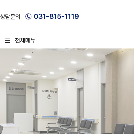
031-815-1119
상담문의
메뉴 열기
병원소개
진료안내
인사말
관절센터
무릎
혜성병원의 특별함
어깨
의료진 소개
발목
팔꿈치
손
고관절