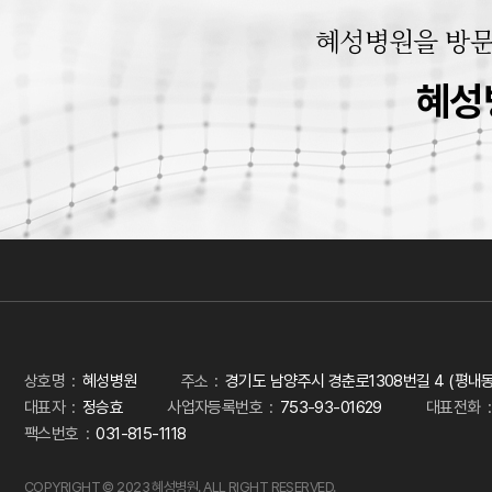
혜성병원을 방문
혜성
상호명
혜성병원
주소
경기도 남양주시 경춘로1308번길 4 (평내동)
대표자
정승효
사업자등록번호
753-93-01629
대표전화
팩스번호
031-815-1118
COPYRIGHT © 2023 혜성병원. ALL RIGHT RESERVED.