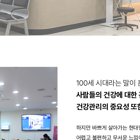
전화번호
증명서 발급 안내
둘러보기
터
비급여항목
행위료
치료재료
약제비
제증명수수료
100세 시대라는 말이 
사람들의 건강에 대한 
건강관리의 중요성 또
하지만 바쁘게 살아가는 현대
터
어렵고 불편하고 무서운 느낌